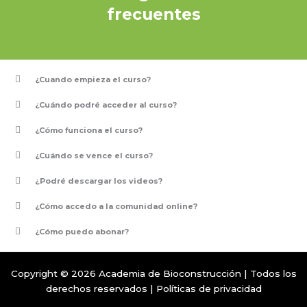
frecuentes
¿Cuando empieza el curso?
¿Cuándo podré acceder al curso?
¿Cómo funciona el curso?
¿Cuándo se vence el curso?
¿Podré descargar los videos?
¿Cómo accedo a la comunidad online?
¿Cómo puedo abonar?
Copyright © 2026 Academia de Bioconstrucción | Todos los
derechos reservados | Políticas de privacidad
Diseño y desarrollo web por Impulsa y Vuela